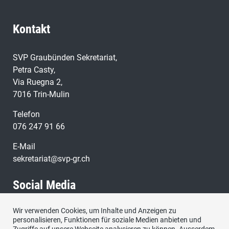
der Junisession auch eine parlamentarische Anfrage
im Grossen Rat eingereicht, die verschiedene
Kontakt
Handlungsfelder aufzeigt und gleichzeitig auch die
Bereitschaft der Regierung abklären soll, nun sofort zu
handeln.
SVP Graubünden Sekretariat,
Petra Casty,
Via Ruegna 2,
7016 Trin-Mulin
Telefon
076 247 91 66
E-Mail
sekretariat@svp-gr.ch
Social Media
Wir verwenden Cookies, um Inhalte und Anzeigen zu
Besuchen Sie uns bei:
personalisieren, Funktionen für soziale Medien anbieten und