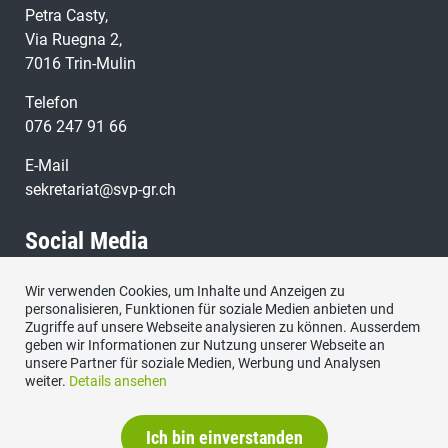
Petra Casty,
Via Ruegna 2,
7016 Trin-Mulin
Telefon
076 247 91 66
E-Mail
sekretariat@svp-gr.ch
Social Media
Wir verwenden Cookies, um Inhalte und Anzeigen zu
Besuchen Sie uns bei:
personalisieren, Funktionen für soziale Medien anbieten und
Zugriffe auf unsere Webseite analysieren zu können. Ausserdem
geben wir Informationen zur Nutzung unserer Webseite an
unsere Partner für soziale Medien, Werbung und Analysen
weiter.
Details ansehen
Ich bin einverstanden
Impressum
|
Datenschutzerklärung
|
Kontakt
|
Sitemap