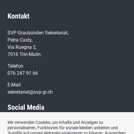
Kontakt
SVP Graubünden Sekretariat,
Petra Casty,
Via Ruegna 2,
7016 Trin-Mulin
Telefon
076 247 91 66
E-Mail
sekretariat@svp-gr.ch
Social Media
Wir verwenden Cookies, um Inhalte und Anzeigen zu
Besuchen Sie uns bei:
personalisieren, Funktionen für soziale Medien anbieten und
Zugriffe auf unsere Webseite analysieren zu können. Ausserdem