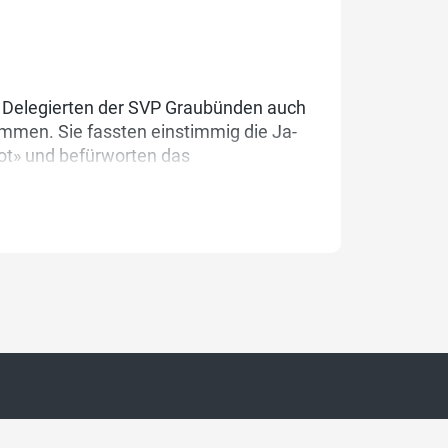
e Delegierten der SVP Graubünden auch
ammen. Sie fassten einstimmig die Ja-
bot» und befürworten das
 EFTA-Staaten und Indonesien. Ferner
 und kantonaler Ebene diskutiert.