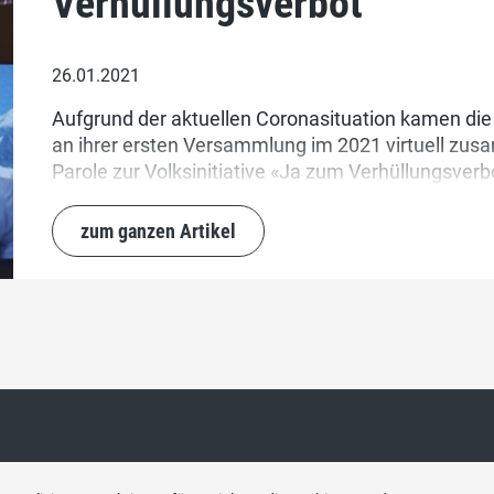
Verhüllungsverbot
26.01.2021
Aufgrund der aktuellen Coronasituation kamen di
an ihrer ersten Versammlung im 2021 virtuell zus
Parole zur Volksinitiative «Ja zum Verhüllungsver
Wirtschaftspartnerschaftsabkommen zwischen den
wurden auch die Coronamassnahmen auf nationaler
zum ganzen Artikel