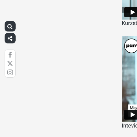
Kurzs
Intevi