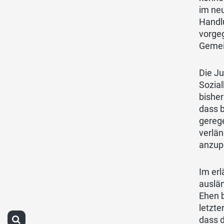
im ne
Handl
vorge
Gemei
Die J
Sozial
bisher
dass b
gerege
verlä
anzup
Im erl
auslä
Ehen b
letzte
dass d