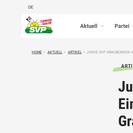
DE
Aktuell
Partei
HOME
>
AKTUELL
>
ARTIKEL
>
JUNGE SVP GRAUBÜNDEN VE
ARTI
Ju
Ei
Gr