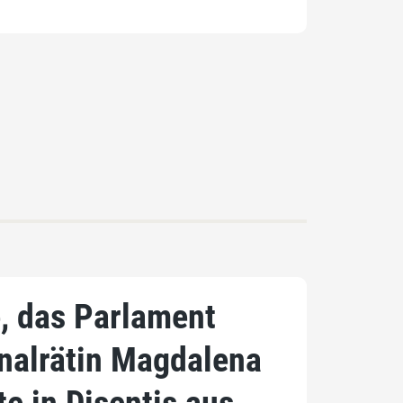
e, das Parlament
onalrätin Magdalena
e in Disentis aus