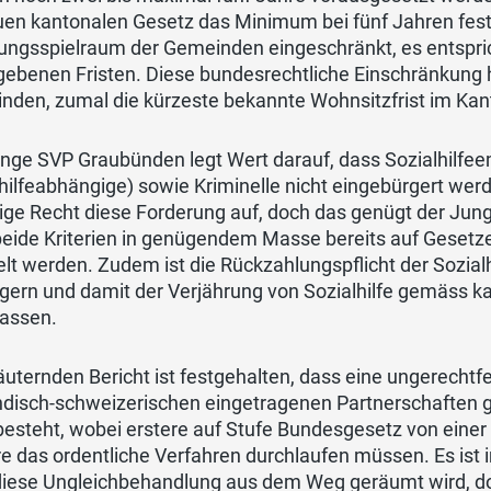
uen kantonalen Gesetz das Minimum bei fünf Jahren fest
ungsspielraum der Gemeinden eingeschränkt, es entspric
gebenen Fristen. Diese bundesrechtliche Einschränkung 
nden, zumal die kürzeste bekannte Wohnsitzfrist im Kan
unge SVP Graubünden legt Wert darauf, dass Sozialhilfee
hilfeabhängige) sowie Kriminelle nicht eingebürgert wer
ige Recht diese Forderung auf, doch das genügt der Jung
eide Kriterien in genügendem Masse bereits auf Gesetze
lt werden. Zudem ist die Rückzahlungspflicht der Sozial
ngern und damit der Verjährung von Sozialhilfe gemäss 
assen.
äuternden Bericht ist festgehalten, dass eine ungerecht
ndisch-schweizerischen eingetragenen Partnerschaften 
esteht, wobei erstere auf Stufe Bundesgesetz von einer 
re das ordentliche Verfahren durchlaufen müssen. Es is
iese Ungleichbehandlung aus dem Weg geräumt wird, doch