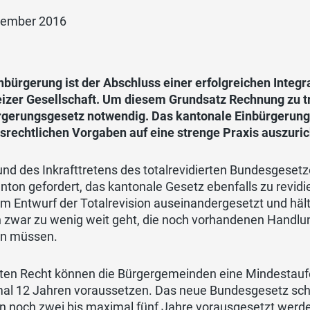
zember 2016
nbürgerung ist der Abschluss einer erfolgreichen Integr
izer Gesellschaft. Um diesem Grundsatz Rechnung zu tra
rgerungsgesetz notwendig. Das kantonale Einbürgerun
srechtlichen Vorgaben auf eine strenge Praxis auszuric
nd des Inkrafttretens des totalrevidierten Bundesgesetz
nton gefordert, das kantonale Gesetz ebenfalls zu revid
m Entwurf der Totalrevision auseinandergesetzt und hält
 zwar zu wenig weit geht, die noch vorhandenen Handlu
n müssen.
lten Recht können die Bürgergemeinden eine Mindestaufe
al 12 Jahren voraussetzen. Das neue Bundesgesetz schrä
 noch zwei bis maximal fünf Jahre vorausgesetzt werden