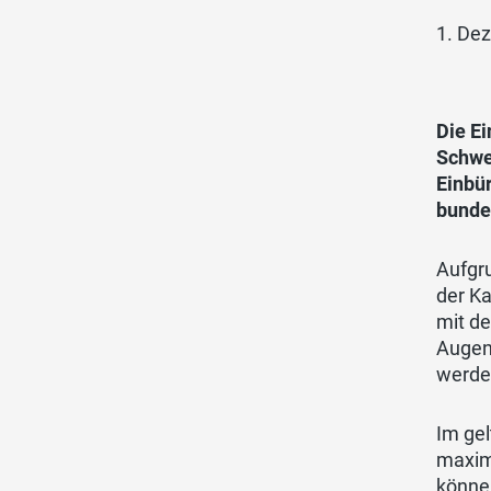
1. De
Die Ei
Schwe
Einbü
bunde
Aufgru
der Ka
mit de
Augen
werde
Im ge
maxim
können