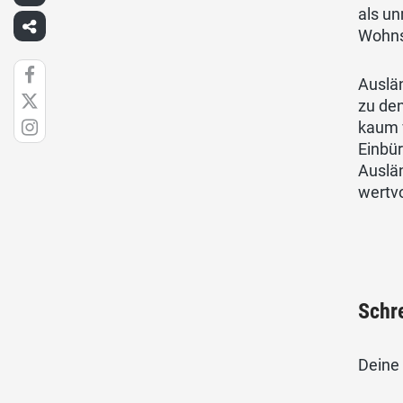
als un
Wohnsi
Auslän
zu de
kaum 
Einbür
Auslän
wertv
Schr
Deine 