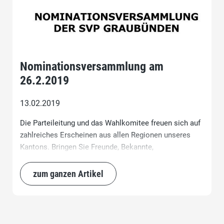
Nominationsversammlung am
26.2.2019
13.02.2019
Die Parteileitung und das Wahlkomitee freuen sich auf
zahlreiches Erscheinen aus allen Regionen unseres
Kantons. Bringen Sie Freunde, Bekannte,
Sympathisanten und Gleichgesinnte mit zur
Nominationsversammlung.
zum ganzen Artikel