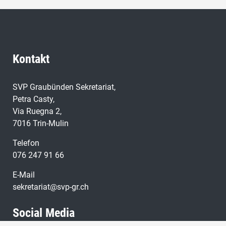
«kleinen Finger» und meint damit nicht nur die ganze
Hand, sondern noch viel mehr. Wir wollen frei bleiben
und nicht der EU beitreten. Andere Länder können mit
der EU auch Handel betreiben ohne Rahmenvertrag.
Kontakt
SVP Graubünden Sekretariat,
Petra Casty,
Via Ruegna 2,
7016 Trin-Mulin
Telefon
076 247 91 66
E-Mail
sekretariat@svp-gr.ch
Social Media