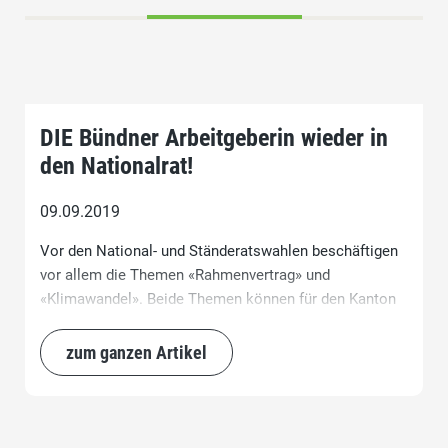
DIE Bündner Arbeitgeberin wieder in
den Nationalrat!
09.09.2019
Vor den National- und Ständeratswahlen beschäftigen
vor allem die Themen «Rahmenvertrag» und
«Klimawandel». Beide Themen können für den Kanton
Graubünden und seine Wirtschaft einschneidende
Folgen haben. Der Rahmenvertrag ist in der heutigen
zum ganzen Artikel
Form nicht annehmbar. Die sich daraus ergebenden
Konsequenzen hätten viele heute noch kaum
abschätzbare Folgen. Unsere Souveränität ist durch
diesen Vertrag gefährdet. Die EU verlangt heute den