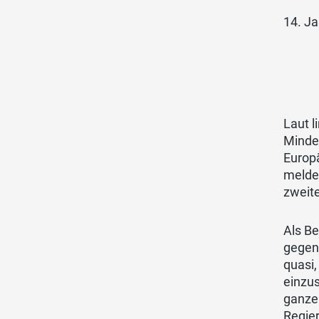
14. J
Laut l
Minder
Europä
melden
zweit
Als Be
gegen
quasi,
einzus
ganzen
Regier