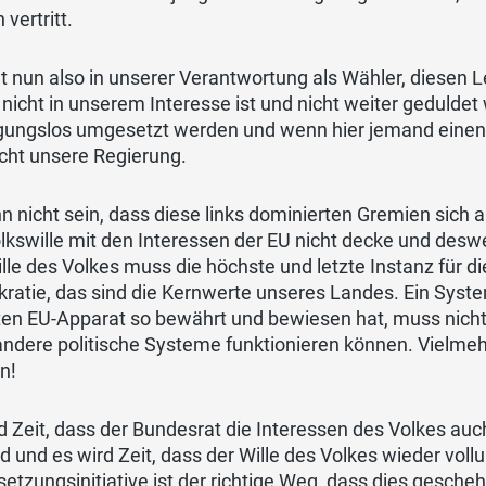
 vertritt.
gt nun also in unserer Verantwortung als Wähler, diesen 
k nicht in unserem Interesse ist und nicht weiter gedul
ungslos umgesetzt werden und wenn hier jemand einen Sc
cht unsere Regierung.
n nicht sein, dass diese links dominierten Gremien sich 
lkswille mit den Interessen der EU nicht decke und desw
lle des Volkes muss die höchste und letzte Instanz für die
ratie, das sind die Kernwerte unseres Landes. Ein Syst
ten EU-Apparat so bewährt und bewiesen hat, muss nicht
ndere politische Systeme funktionieren können. Vielmeh
n!
d Zeit, dass der Bundesrat die Interessen des Volkes au
nd und es wird Zeit, dass der Wille des Volkes wieder voll
etzungsinitiative ist der richtige Weg, dass dies gesche