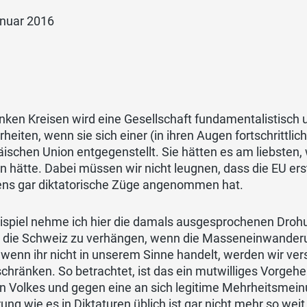
anuar 2016
inken Kreisen wird eine Gesellschaft fundamentalistisch 
heiten, wenn sie sich einer (in ihren Augen fortschrittli
ischen Union entgegenstellt. Sie hätten es am liebsten
 hätte. Dabei müssen wir nicht leugnen, dass die EU ers
ens gar diktatorische Züge angenommen hat.
ispiel nehme ich hier die damals ausgesprochenen Drohu
 die Schweiz zu verhängen, wenn die Masseneinwander
 wenn ihr nicht in unserem Sinne handelt, werden wir ver
chränken. So betrachtet, ist das ein mutwilliges Vorgeh
 Volkes und gegen eine an sich legitime Mehrheitsmeinun
ung wie es in Diktaturen üblich ist gar nicht mehr so weit