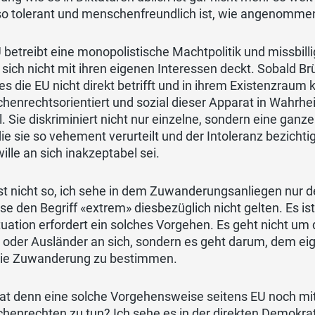
 so tolerant und menschenfreundlich ist, wie angenomme
 betreibt eine monopolistische Machtpolitik und missbill
 sich nicht mit ihren eigenen Interessen deckt. Sobald B
s die EU nicht direkt betrifft und in ihrem Existenzraum
enrechtsorientiert und sozial dieser Apparat in Wahrheit 
el. Sie diskriminiert nicht nur einzelne, sondern eine gan
die sie so vehement verurteilt und der Intoleranz bezichtig
ille an sich inakzeptabel sei.
st nicht so, ich sehe in dem Zuwanderungsanliegen nur
sse den Begriff «extrem» diesbezüglich nicht gelten. Es
tuation erfordert ein solches Vorgehen. Es geht nicht um 
 oder Ausländer an sich, sondern es geht darum, dem ei
die Zuwanderung zu bestimmen.
at denn eine solche Vorgehensweise seitens EU noch mit
enrechten zu tun? Ich sehe es in der direkten Demokrati