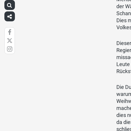
der Wä
Schand
Dies m
Volkes
Dieser
Regie
missac
Leute 
Rückst
Die Du
warum 
Weihwa
machen
dies n
da die
schlie