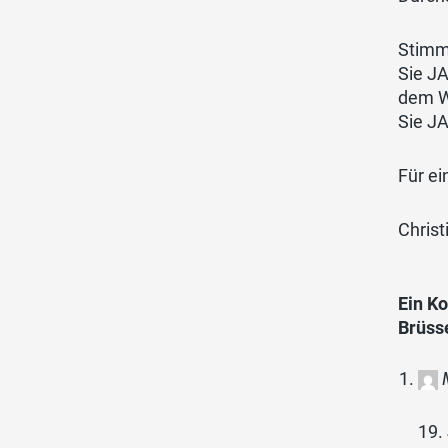
Stimme
Sie J
dem W
Sie JA
Für ei
Chris
Ein K
Brüss
19.