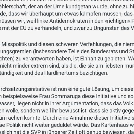
hlerschaft, der an der Urne kundgetan wurde, ohne zu hi
e, dass wir überhaupt um etwas kämpfen müssen, das eig
üssen wir, weil linke Antidemokraten in den «richtigen»
 mit der EU zu verhandeln, und zwar zu Ungunsten des V
 Misspolitik und diesen schweren Verfehlungen, die niem
rungsgremien (insbesondere Teile des Bundesrats und St
hten) zu verantworten haben, ist Einhalt zu gebieten. We
nicht minder extrem sind, als die, die sie am liebsten 
ändigkeit und des Hardlinertums bezichtigen.
rchsetzungsinitiative ist nun eine gute Lösung, um dies
beispielsweise Frau Sommaruga diese Initiative und som
sser, liegen nicht in ihrer Argumentation, dass das Vol
 wolle, sondern weil ihr bewusst ist, dass sie aktiv geg
un rächen könnte. Durch eine Annahme dieser Initiative s
se Politik nicht weiter geduldet würde. Das Kartenhaus w
sslich hat die SVP in jüngerer Zeit oft genug bewiesen, d