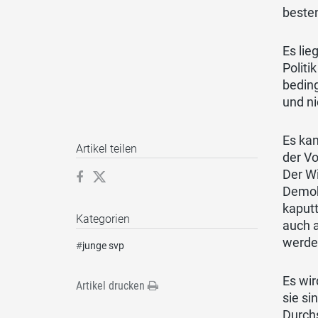
besten
Es lie
Politi
beding
und ni
Es kan
Artikel teilen
der Vo
Der Wi
Demok
kaput
Kategorien
auch a
werde
#
junge svp
Es wir
Artikel drucken
sie si
Durchs