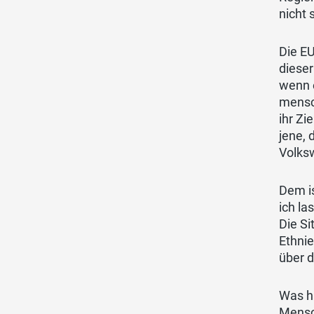
nicht
Die EU
dieser
wenn e
mensch
ihr Zi
jene, 
Volksw
Dem i
ich la
Die Si
Ethnie
über 
Was h
Mensch