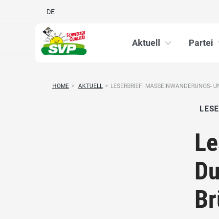
DE
Aktuell
Partei
HOME
>
AKTUELL
>
LESERBRIEF: MASSEINWANDERUNGS- U
LESE
Le
Du
Br