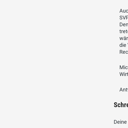
Auc
SVP
Den
tret
wär
die
Rec
Mic
Wir
Ant
Schr
Deine 