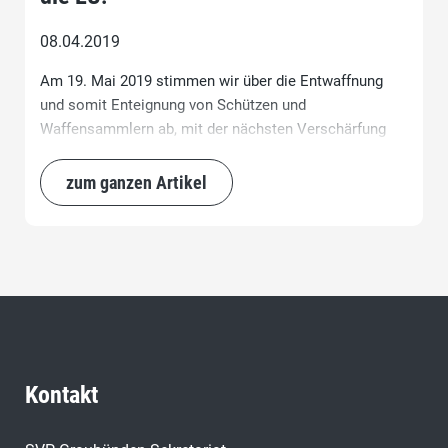
08.04.2019
Am 19. Mai 2019 stimmen wir über die Entwaffnung
und somit Enteignung von Schützen und
Waffensammlern ab, mit der nächsten Verschärfung
werden längerfristig auch die Jäger betroffen sein.
Gerne erinnere ich jene Stimmbürger, welche sich
zum ganzen Artikel
heute in Sicherheit wiegen und das Gefühl haben, dass
diese Enteignung nur Waffenbesitzer betreffe und
somit akzeptabel sei, dass auch sie in Kürze betroffen
sein könnten.
Kontakt