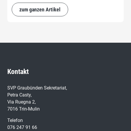
Genugtuung zur Kenntnis. Seit Jahren kämpft die SVP
Graubünden für ein faires, gerechtes Wahlsystem auch
zum ganzen Artikel
in Graubünden.
Kontakt
SVP Graubünden Sekretariat,
Petra Casty,
Via Ruegna 2,
7016 Trin-Mulin
Telefon
076 247 91 66