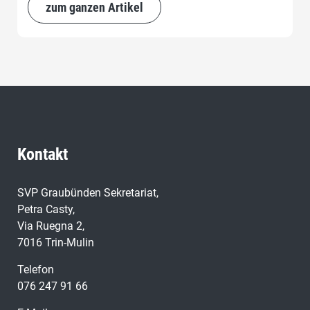
Kommission für Wissenschaft, Bildung und Kultur
zum ganzen Artikel
(WBK-N) einzubringen, um die fragwürdigen
Leistungskürzungen zu verhindern.
Kontakt
SVP Graubünden Sekretariat,
Petra Casty,
Via Ruegna 2,
7016 Trin-Mulin
Telefon
076 247 91 66