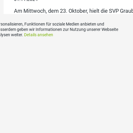
Am Mittwoch, dem 23. Oktober, hielt die SVP Grau
eidgenössischen Abstimmungen im Towers City We
sonalisieren, Funktionen für soziale Medien anbieten und
der dringend angezeigte Ausbau der Nationalstras
Ausserdem geben wir Informationen zur Nutzung unserer Webseite
engagierten Diskussion sprach sich eine Mehrheit 
lysen weiter.
Details ansehen
einheitlichen Finanzierung des Gesundheitswesens
zum ganzen Artikel
beiden Mietrechtsvorlagen wurden im Parteivorsta
akt
Social Media
aubünden Sekretariat,
Besuchen Sie uns bei: