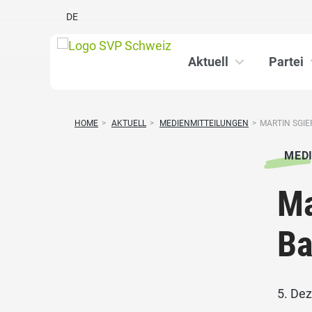
DE
Aktuell
Partei
HOME
>
AKTUELL
>
MEDIENMITTEILUNGEN
>
MARTIN SGIE
MED
Ma
Ba
5. De