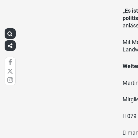
„Es is
politi
anläss
Mit Ma
Landwi
Weiter
Ma
Mitg

0

mar