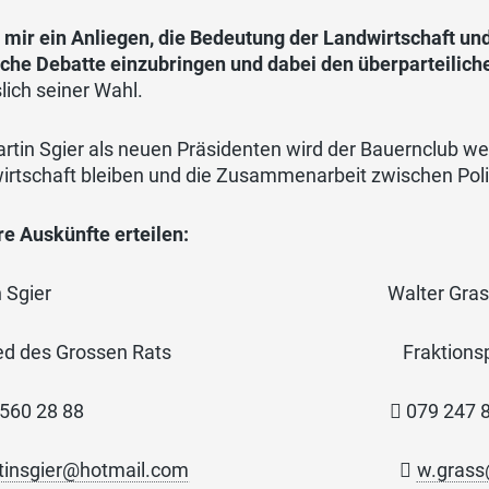
t mir ein Anliegen, die Bedeutung der Landwirtschaft u
sche Debatte einzubringen und dabei den überparteilich
lich seiner Wahl.
rtin Sgier als neuen Präsidenten wird der Bauernclub we
rtschaft bleiben und die Zusammenarbeit zwischen Polit
e Auskünfte erteilen:
rtin Sgier Walter Gras
lied des Grossen Rats Fraktionspräsid
79 560 28 88

079 247 
tinsgier@hotmail.com

w.grass