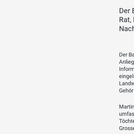
Der 
Rat,
Nach
Der Ba
Anlieg
Infor
eingel
Landw
Gehör
Martin
umfass
Töcht
Gross