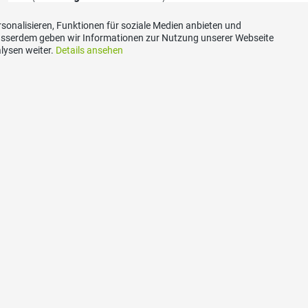
sonalisieren, Funktionen für soziale Medien anbieten und
Ausserdem geben wir Informationen zur Nutzung unserer Webseite
lysen weiter.
Details ansehen
akt
Social Media
aubünden Sekretariat,
Besuchen Sie uns bei:
asty,
egna 2,
rin-Mulin
n
7 91 66