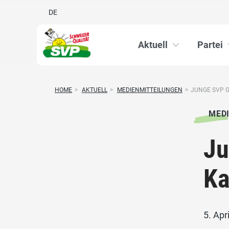
DE
Aktuell
Partei
HOME
>
AKTUELL
>
MEDIENMITTEILUNGEN
>
JUNGE SVP 
MED
Ju
Ka
5. Apr