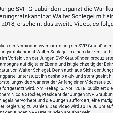
Junge SVP Graubünden ergänzt die Wahl
erungsratskandidat Walter Schlegel mit ein
l 2018, erscheint das zweite Video, es folg
slich der Nominationsversammlung der SVP Graubünden v
rungsratskandidat Walter Schlegel in einem kurzen, aut
 im Vorfeld von der Jungen SVP Graubünden produzierte 
mpagne auf digitaler Ebene und ist gleichzeitig der Be
atur von Walter Schlegel. Denn auch aus Sicht der Jung
ngpartei unterstützt ihn deshalb aktiv und steht geeint hi
rstellungsvideo war erst der Anfang einer Videoserie zu
fortgesetzt wird. Am Freitag, 6. April 2018, publiziert 
lchem Nicola Stocker, Präsident der Jungen SVP Graubün
hlegels hervorhebt und die Jungen auffordert, eine muti
er Regierung zu wählen. Das Video wird ab 19:00 Uhr a
nt der Jungen SVP Graubünden abrufbar sein.