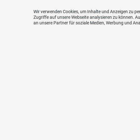
Wir verwenden Cookies, um Inhalte und Anzeigen zu per
Zugriffe auf unsere Webseite analysieren zu können. 
an unsere Partner für soziale Medien, Werbung und Ana
Kont
SVP Gr
Petra C
Via Ru
7016 T
Telefo
076 24