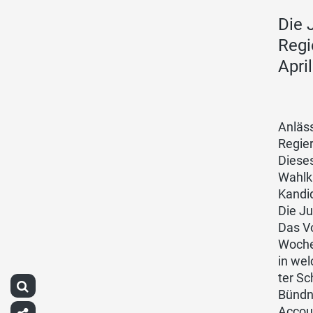
Die 
Regi
Apri
Anläs
Regie
Dieses
Wahlka
Kandid
Die Ju
Das Vo
Woche 
in we
ter Sc
Bündn
Accou