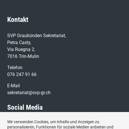
Kontakt
SVP Graubünden Sekretariat,
Petra Casty,
Via Ruegna 2,
7016 Trin-Mulin
Telefon
076 247 91 66
E-Mail
sekretariat@svp-gr.ch
Social Media
Wir verwenden Cookies, um Inhalte und Anzeigen zu
Besuchen Sie uns bei:
personalisieren, Funktionen für soziale Medien anbieten und